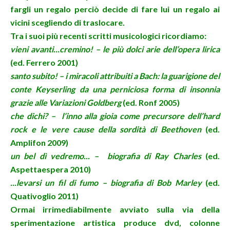
fargli un regalo perciò decide di fare lui un regalo ai
vicini scegliendo di traslocare.
T
ra i suoi più recenti scritti musicologici ricordiamo:
vieni avanti...cremino!
– le più dolci arie dell’opera lirica
(ed.
F
errero 2001)
santo subito!
– i miracoli attribuiti a Bach: la guarigione del
conte Keyserling da una perniciosa forma di insonnia
grazie alle Variazioni Goldberg
(ed. Ronf 2005)
che dichi?
– l’inno alla gioia come precursore dell’hard
rock e le vere cause della sordità di Beethoven
(ed.
Amplifon 2009)
un bel dì vedremo...
– biografia di Ray Charles
(ed.
Aspettaespera 2010)
...levarsi un fil di fumo
– biografia di Bob Marley
(ed.
Quativoglio 2011)
Ormai irrimediabilmente avviato sulla via della
sperimentazione artistica produce dvd, colonne