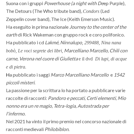
Suona con i gruppi
Powerhouse (a night with De
ep Purple),
The Detours (The Who tribute band),
(Led
Condors
Zeppelin cover band), The Ice (Keith Emerson Music).
Ha eseguito in prima nazionale
Journey to the center of the
earth
di Rick Wakeman con gruppo rock e coro polifonico.
Ha pubblicato i cd
Lakmé, Ninnalupo
, 299488, Nina nana
Marcelliano Marcello, Chili con
bobò, Le voci segrete dei libri,
carne, Verona nel cuore di Giulietta
e il dvd
Di lupi, di acque
e di pietra.
H
a pubblicato i saggi
Marco Marcelliano Marcello
e
1542
piccoli misteri
.
La passione per la scrittura lo ha portato a pubblicare varie
raccolte di racconti:
Pandoro e peccati, Certi elementi, Mio
nonno era un re magio, Tetra-logia, Autostrada per
l'infermo.
Nel 2021 ha vinto il primo premio nel concorso nazionale di
racconti medievali
Philobiblon
.