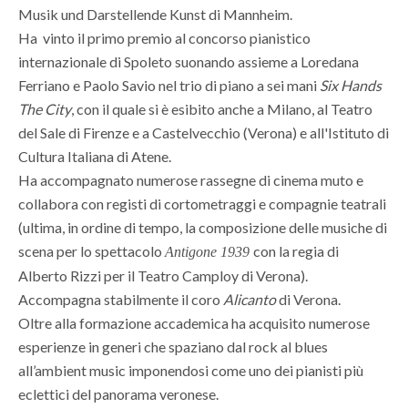
Musik und Darstellende Kunst di Mannheim.
Ha vinto il primo premio al concorso pianistico
internazionale di Spoleto suonando assieme a
Loredana
Ferriano e Paolo Savio
nel
trio di piano a sei mani
Six Hands
The City
, con il quale si è esibito anche a Milano, al Teatro
del Sale di Firenze e a Castelvecchio (Verona) e
all'Istituto di
Cultura Italiana di Atene.
Ha accompagnato numerose rassegne di cinema muto e
collabora con registi di cortometraggi e compagnie teatrali
(ultima, in ordine di tempo, la composizione delle musiche di
scena per lo spettacolo
con la regia di
Antigone 1939
Alberto Rizzi per il Teatro Camploy di Verona).
Accompagna stabilmente il coro
Alicanto
di Verona.
Oltre alla formazione accademica ha acquisito numerose
esperienze in generi che spaziano dal rock al blues
all’ambient music imponendosi come uno dei pianisti più
eclettici del panorama veronese.