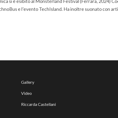
nica si è esibito al Monsterland Festival (Ferrara, 2024) C
chnoBus e l’evento TechIsland. Ha inoltre suonato con arti
Gallery
Video
Riccarda Castellani