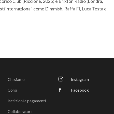
ocoricò Club (Riccione, 2025) e Brixton Radio (Londra,
sti internazionali come Dimmish, Raffa Fl, Luca Testa e
Chi siamo
Instagram
Corsi
Facebook
Iscrizioni e pagamenti
Collaboratori